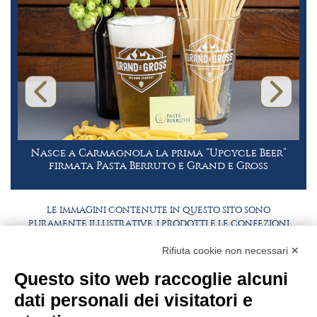
Nasce a Carmagnola la prima “Upcycle Beer”
firmata Pasta Berruto e Grand e Gross
LE IMMAGINI CONTENUTE IN QUESTO SITO SONO
PURAMENTE ILLUSTRATIVE, I PRODOTTI E LE CONFEZIONI
POTREBBERO DIFFERIRE DALLE IMMAGINI
Rifiuta cookie non necessari ✕
FAQ
LAVORA CON NOI
Questo sito web raccoglie alcuni
BEST PARTNER AREA
COMPLIANCE
dati personali dei visitatori e
TERMINI E CONDIZIONI