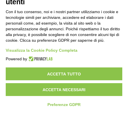
utenti
Con il tuo consenso, noi e i nostri partner utilizziamo i cookie e
tecnologie simili per archiviare, accedere ed elaborare i dati
personali come, ad esempio, la visita al sito web o la
personalizzazione degli annunci. Poiché rispettiamo il tuo diritto
alla privacy, è possibile scegliere di non consentire alcuni tipi di
cookie. Clicca su preferenze GDPR per saperne di più.
Visualizza la Cookie Policy Completa
SEDE E STABILIMENTO
VIA SOMMARIVA N.139/141
Powered by
10022 CARMAGNOLA (TO) - ITALY
TEL
+39 011 971 39 43
• E-Mail
Info@pastaberruto.it
ACCETTA TUTTO
P.IVA/C.FIS. 09009450017
REA N. 1017775 CCIAA TORINO • CAP. SOC. €.1.952.922 I.V.
ACCETTA NECESSARI
Newsletter
Preferenze GDPR