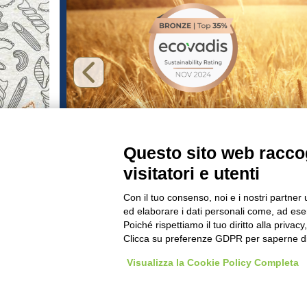
 PER LA
Ottenuta la Certificazione
CHIA
EcoVadis: un impegno concret
Questo sito web raccog
per la sostenibilità
visitatori e utenti
LE IMMAGINI CONTENUTE IN QUESTO SI
Con il tuo consenso, noi e i nostri partner 
ed elaborare i dati personali come, ad esem
FAQ
LAVORA CON 
Poiché rispettiamo il tuo diritto alla privacy
Clicca su preferenze GDPR per saperne di
Visualizza la Cookie Policy Completa