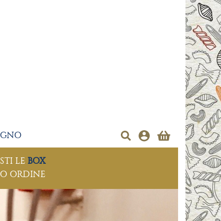
EGNO
STI LE
BOX
MO ORDINE