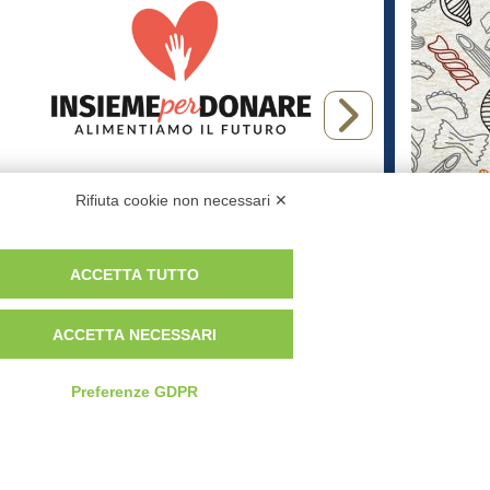
Insieme per Donare
Trov
Rifiuta cookie non necessari ✕
Promo
ACCETTA TUTTO
POTREBBERO DIFFERIRE DALLE IMMAGINI
ACCETTA NECESSARI
ERMINI E CONDIZIONI
Preferenze GDPR
Newsletter
Contattaci