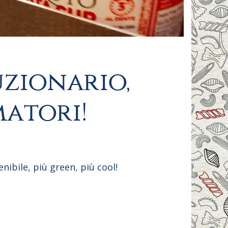
uzionario,
matori!
ibile, più green, più cool!