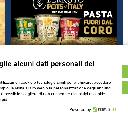
Importanti novità per
o
le nostre POTS e un regalo per
lie alcuni dati personali dei
iniziare il 2025!
TO SONO PURAMENTE ILLUSTRATIVE, I PRODOTTI E LE CONFEZIONI 
utilizziamo i cookie e tecnologie simili per archiviare, accedere
pio, la visita al sito web o la personalizzazione degli annunci.
NOI
BEST PARTNER AREA
COMPLIANCE
T
, è possibile scegliere di non consentire alcuni tipi di cookie.
 più.
Powered by
SEDE E STABILIMENTO
VIA SOMMARIVA N.139/141
10022 CARMAGNOLA (TO) - ITALY