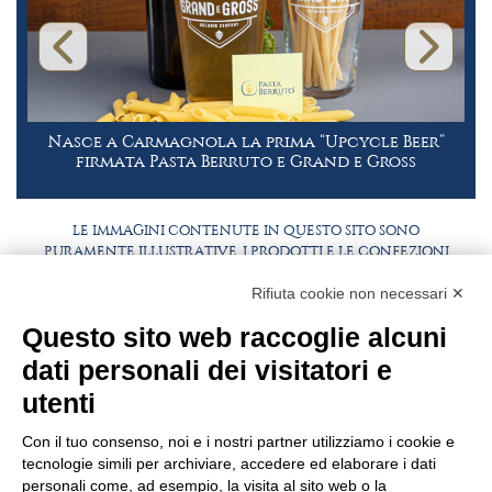
Nasce a Carmagnola la prima “Upcycle Beer”
firmata Pasta Berruto e Grand e Gross
LE IMMAGINI CONTENUTE IN QUESTO SITO SONO
PURAMENTE ILLUSTRATIVE, I PRODOTTI E LE CONFEZIONI
POTREBBERO DIFFERIRE DALLE IMMAGINI
Rifiuta cookie non necessari ✕
FAQ
LAVORA CON NOI
Questo sito web raccoglie alcuni
BEST PARTNER AREA
COMPLIANCE
dati personali dei visitatori e
TERMINI E CONDIZIONI
utenti
Con il tuo consenso, noi e i nostri partner utilizziamo i cookie e
tecnologie simili per archiviare, accedere ed elaborare i dati
personali come, ad esempio, la visita al sito web o la