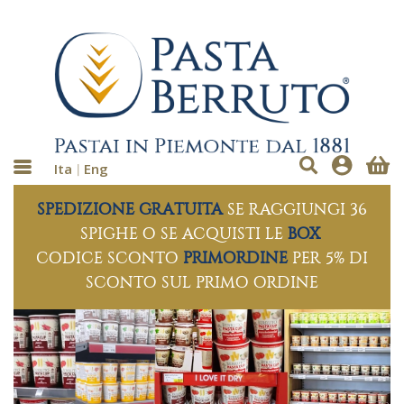
Ita
Eng
SPEDIZIONE GRATUITA
SE RAGGIUNGI 36
SPIGHE O SE ACQUISTI LE
BOX
CODICE SCONTO
PRIMORDINE
PER 5% DI
SCONTO SUL PRIMO ORDINE