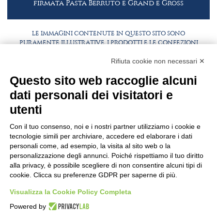
firmata Pasta Berruto e Grand e Gross
LE IMMAGINI CONTENUTE IN QUESTO SITO SONO
PURAMENTE ILLUSTRATIVE, I PRODOTTI E LE CONFEZIONI
POTREBBERO DIFFERIRE DALLE IMMAGINI
Rifiuta cookie non necessari ✕
FAQ
LAVORA CON NOI
Questo sito web raccoglie alcuni
BEST PARTNER AREA
COMPLIANCE
dati personali dei visitatori e
TERMINI E CONDIZIONI
utenti
Con il tuo consenso, noi e i nostri partner utilizziamo i cookie e
tecnologie simili per archiviare, accedere ed elaborare i dati
personali come, ad esempio, la visita al sito web o la
personalizzazione degli annunci. Poiché rispettiamo il tuo diritto
alla privacy, è possibile scegliere di non consentire alcuni tipi di
cookie. Clicca su preferenze GDPR per saperne di più.
Visualizza la Cookie Policy Completa
SEDE E STABILIMENTO
VIA SOMMARIVA N.139/141
Powered by
10022 CARMAGNOLA (TO) - ITALY