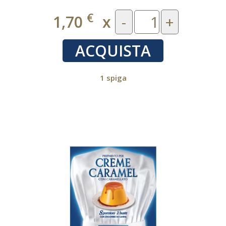
€
1,70
x
-
+
ACQUISTA
1 spiga