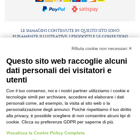
LE IMMAGINI CONTENUTE IN QUESTO SITO SONO
PURAMENTE ILLUSTRATIVE, I PRODOTTI E LE CONFEZIONI
POTREBBERO DIFFERIRE DALLE IMMAGINI
Rifiuta cookie non necessari ✕
FAQ
LAVORA CON NOI
Questo sito web raccoglie alcuni
BEST PARTNER AREA
COMPLIANCE
dati personali dei visitatori e
TERMINI E CONDIZIONI
utenti
Con il tuo consenso, noi e i nostri partner utilizziamo i cookie e
tecnologie simili per archiviare, accedere ed elaborare i dati
personali come, ad esempio, la visita al sito web o la
personalizzazione degli annunci. Poiché rispettiamo il tuo diritto
alla privacy, è possibile scegliere di non consentire alcuni tipi di
cookie. Clicca su preferenze GDPR per saperne di più.
Visualizza la Cookie Policy Completa
SEDE E STABILIMENTO