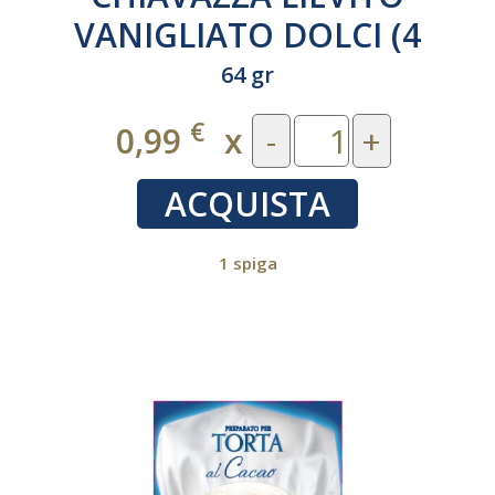
VANIGLIATO DOLCI (4
buste)
64 gr
€
0,99
x
-
+
ACQUISTA
1 spiga