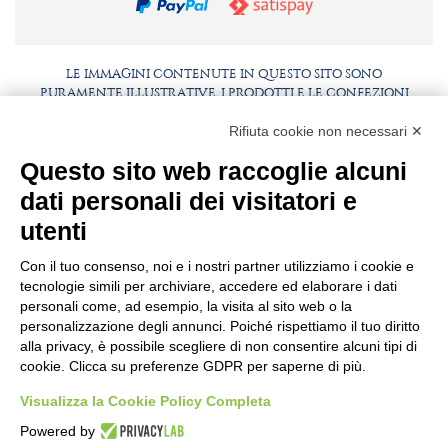
LE IMMAGINI CONTENUTE IN QUESTO SITO SONO
PURAMENTE ILLUSTRATIVE, I PRODOTTI E LE CONFEZIONI
POTREBBERO DIFFERIRE DALLE IMMAGINI
Rifiuta cookie non necessari ✕
FAQ
LAVORA CON NOI
Questo sito web raccoglie alcuni
BEST PARTNER AREA
COMPLIANCE
dati personali dei visitatori e
TERMINI E CONDIZIONI
utenti
Con il tuo consenso, noi e i nostri partner utilizziamo i cookie e
tecnologie simili per archiviare, accedere ed elaborare i dati
personali come, ad esempio, la visita al sito web o la
personalizzazione degli annunci. Poiché rispettiamo il tuo diritto
alla privacy, è possibile scegliere di non consentire alcuni tipi di
cookie. Clicca su preferenze GDPR per saperne di più.
Visualizza la Cookie Policy Completa
SEDE E STABILIMENTO
VIA SOMMARIVA N.139/141
Powered by
10022 CARMAGNOLA (TO) - ITALY